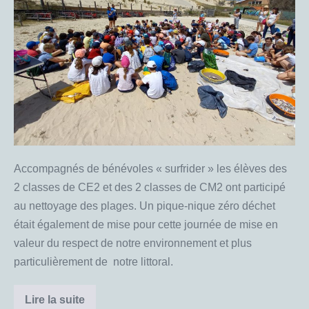
des
plages
à
Carcans
pour
les
CE2
et
les
Accompagnés de bénévoles « surfrider » les élèves des
CM2
2 classes de CE2 et des 2 classes de CM2 ont participé
au nettoyage des plages. Un pique-nique zéro déchet
était également de mise pour cette journée de mise en
valeur du respect de notre environnement et plus
particulièrement de notre littoral.
Lire la suite
Vendredi