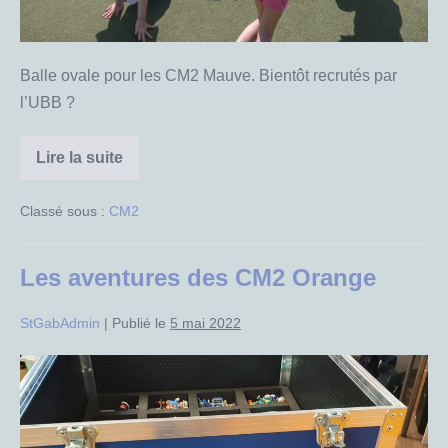
Balle ovale pour les CM2 Mauve. Bientôt recrutés par
l’UBB ?
Lire la suite
CM2
Mauve
en
Classé sous :
CM2
Ovalie
!
Les aventures des CM2 Orange
StGabAdmin
|
Publié le
5 mai 2022
Les
aventures
des