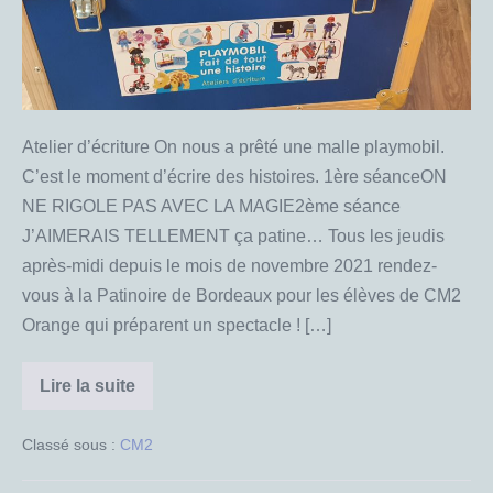
CM2
Orange
Atelier d’écriture On nous a prêté une malle playmobil.
C’est le moment d’écrire des histoires. 1ère séanceON
NE RIGOLE PAS AVEC LA MAGIE2ème séance
J’AIMERAIS TELLEMENT ça patine… Tous les jeudis
après-midi depuis le mois de novembre 2021 rendez-
vous à la Patinoire de Bordeaux pour les élèves de CM2
Orange qui préparent un spectacle ! […]
Lire la suite
Les
aventures
des
Classé sous :
CM2
CM2
Orange