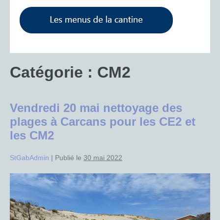
Catégorie :
CM2
Vendredi 20 mai nettoyage des
plages à Carcans pour les CE2 et
les CM2
StGabAdmin
|
Publié le
30 mai 2022
Vendredi
20
mai
nettoyage