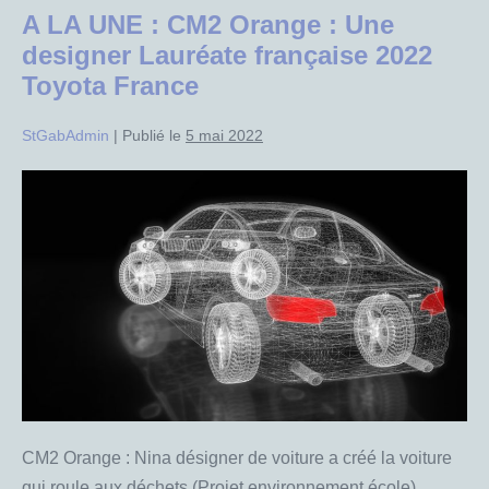
A LA UNE : CM2 Orange : Une
designer Lauréate française 2022
Toyota France
StGabAdmin
|
Publié le
5 mai 2022
A
LA
UNE
:
CM2
Orange
:
Une
designer
Lauréate
CM2 Orange : Nina désigner de voiture a créé la voiture
française
qui roule aux déchets (Projet environnement école)