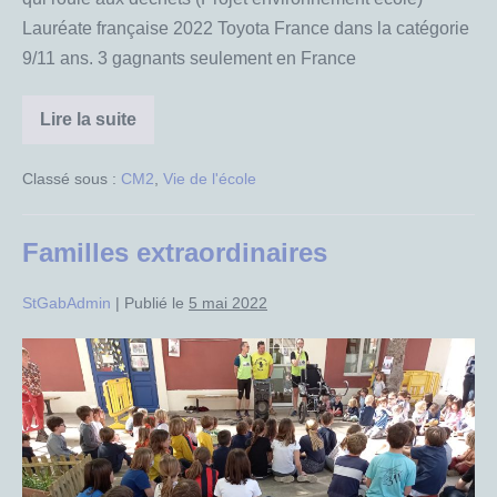
2022
Lauréate française 2022 Toyota France dans la catégorie
Toyota
9/11 ans. 3 gagnants seulement en France
France
Lire la suite
A
LA
UNE
Classé sous :
CM2
,
Vie de l'école
:
CM2
Orange
:
Familles extraordinaires
Une
designer
Lauréate
StGabAdmin
|
Publié le
5 mai 2022
française
2022
Toyota
Familles
France
extraordinaires