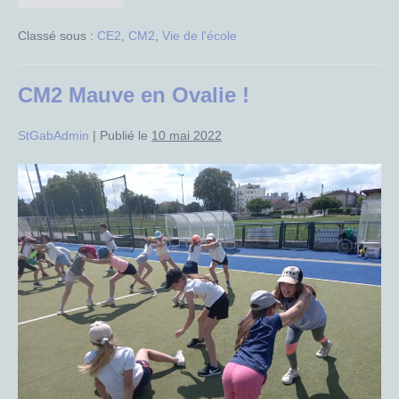
20
mai
Classé sous :
CE2
,
CM2
,
Vie de l'école
nettoyage
des
plages
à
CM2 Mauve en Ovalie !
Carcans
pour
les
StGabAdmin
|
Publié le
10 mai 2022
CE2
et
les
CM2
CM2
Mauve
en
Ovalie
!